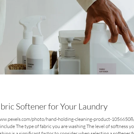
abric Softener for Your Laundry
www.pexels.com/photo/hand-holding-cleaning-product-10566508/ S
include The type of fabric you are washing The level of softness yo
shing is a significant factor to consider when selecting a softener 