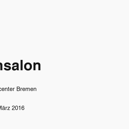
hsalon
hcenter Bremen
 März 2016