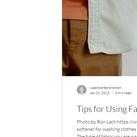
waschcenterbremen
Jan 26, 2023
3 min read
Tips for Using F
Photo by Ron Lach https://
softener for washing clothes 
The type of fabric you are wa