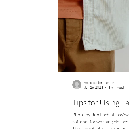
waschcenterbremen
Jan 26, 2023
3 min read
Tips for Using F
Photo by Ron Lach https://
softener for washing clothes 
The type of fabric you are wa