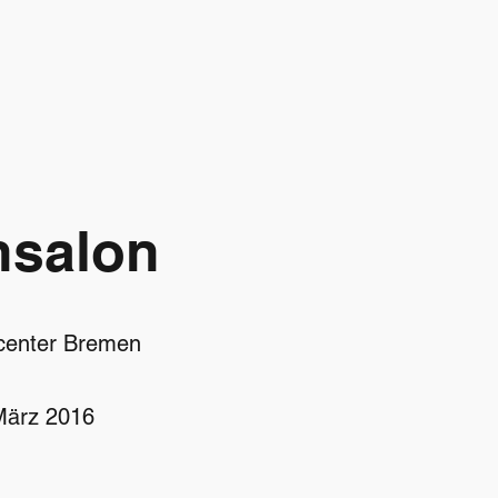
hsalon
hcenter Bremen
 März 2016