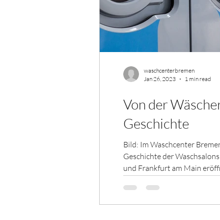
waschcenterbremen
Jan 26, 2023
1 min read
Von der Wäscher
Geschichte
Bild: Im Waschcenter Bremen
Geschichte der Waschsalons i
und Frankfurt am Main eröffn
vorrangig der Wäsche der ört