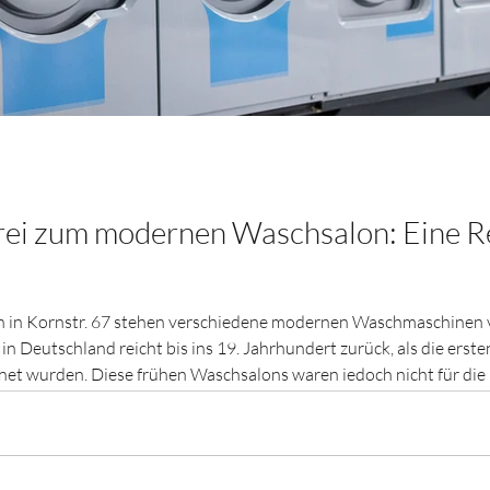
ei zum modernen Waschsalon: Eine Re
 in Kornstr. 67 stehen verschiedene modernen Waschmaschinen vo
n Deutschland reicht bis ins 19. Jahrhundert zurück, als die erst
et wurden. Diese frühen Waschsalons waren jedoch nicht für die 
lichen Hotels und Pensionen. Im Laufe der Zeit entwickelte