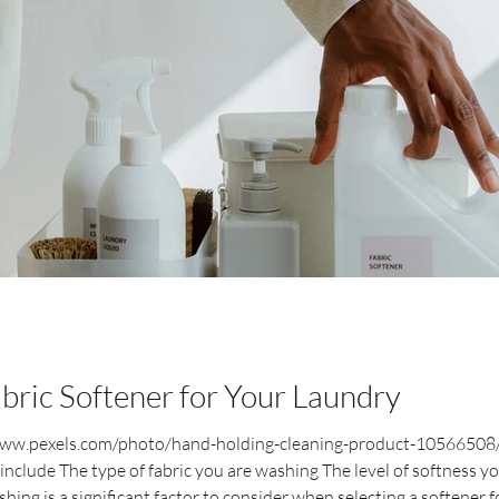
abric Softener for Your Laundry
www.pexels.com/photo/hand-holding-cleaning-product-10566508/ S
include The type of fabric you are washing The level of softness yo
shing is a significant factor to consider when selecting a softener 