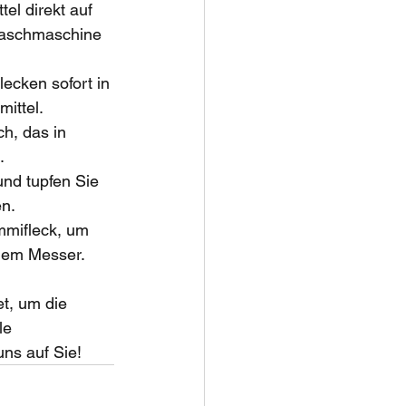
el direkt auf 
Waschmaschine 
lecken sofort in 
ittel.
h, das in 
.
und tupfen Sie 
en.
mmifleck, um 
inem Messer.
t, um die 
le 
ns auf Sie!