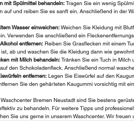
 mit Spülmittel behandeln:
 Tragen Sie ein wenig Spülmitt
 auf und reiben Sie es sanft ein. Anschließend in der 
kaltem Wasser einweichen:
 Weichen Sie Kleidung mit Blutf
in. Verwenden Sie anschließend ein Fleckenentfernungsm
Alkohol entfernen:
 Reiben Sie Grasflecken mit einem Tuc
t ist, ab und waschen Sie die Kleidung dann wie gewohnt
ken mit Milch behandeln:
 Tränken Sie ein Tuch in Milch 
g auf den Schokoladenfleck. Anschließend normal wasch
swürfeln entfernen:
 Legen Sie Eiswürfel auf den Kaugu
Entfernen Sie den gehärteten Kaugummi vorsichtig mit e
n Waschcenter Bremen Neustadt sind Sie bestens gerüste
ffektiv zu behandeln. Für weitere Tipps und professionel
en Sie uns gerne in unserem Waschcenter. Wir freuen u