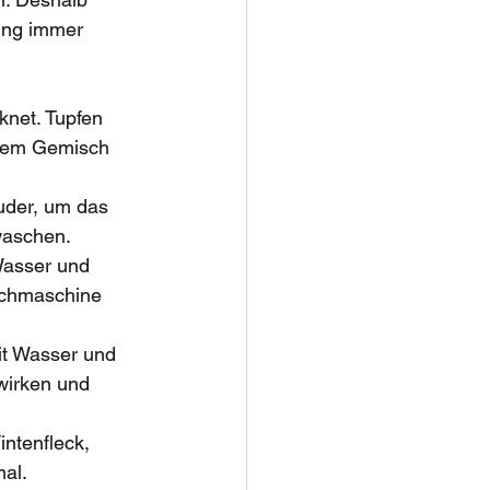
dung immer 
knet. Tupfen 
inem Gemisch 
uder, um das 
waschen.
Wasser und 
aschmaschine 
it Wasser und 
wirken und 
ntenfleck, 
al.