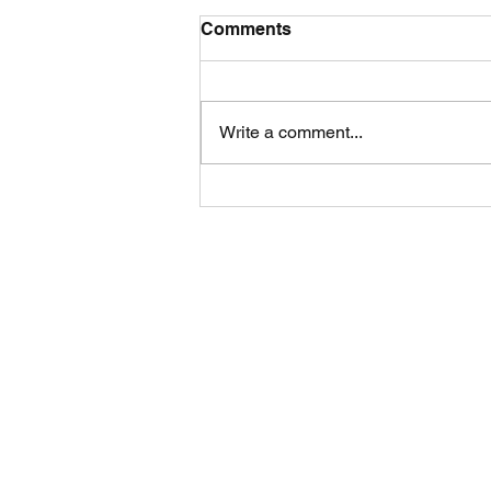
Comments
Write a comment...
Teppiche, Bettdecken und
Gardinen waschen – so
geht's im Waschsalon