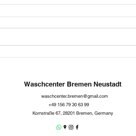
Waschsalon Bremen – Von
Laun
der Washateria 1934 bis
Your
heute
Whit
Bre
Waschcenter Bremen Neustadt
waschcenter.bremen@gmail.com
+49 156 79 30 63 99
Kornstraße 67, 28201 Bremen, Germany